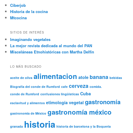
Ciberjob
Historia de la cocina
Mtcocina
SITIOS DE INTERÉS
Imaginando vegetales
La mejor revista dedicada al mundo del PAN
Misceláneas Etnohistóricas con Martha Delfín
LO MÁS BUSCADO
alimentacion
banana
atole
aceite de oliva
bebidas
cerveza
Biografía del conde de Rumford
cafe
comida.
Cuba
conde de Rumford
confusiones lingüísticas
gastronomía
etimología vegetal
esclavitud y alimentos
gastronomía méxico
gastronomía de México
historia
granada
historia de barcelona y la Boqueria