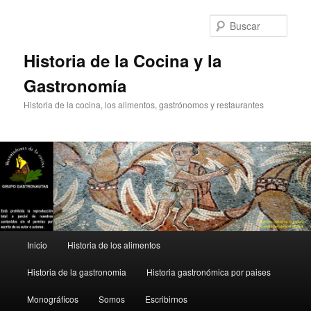
Ir
Ir
al
al
Busc
contenido
contenido
principal
secundario
Historia de la Cocina y la
Gastronomía
Historia de la cocina, los alimentos, gastrónomos y restaurantes
Menú
Inicio
Historia de los alimentos
principal
Historia de la gastronomia
Historia gastronómica por paises
Monográficos
Somos
Escribirnos