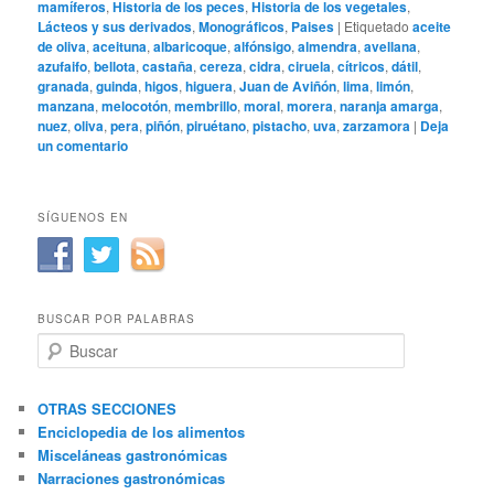
mamíferos
,
Historia de los peces
,
Historia de los vegetales
,
Lácteos y sus derivados
,
Monográficos
,
Paises
|
Etiquetado
aceite
de oliva
,
aceituna
,
albaricoque
,
alfónsigo
,
almendra
,
avellana
,
azufaifo
,
bellota
,
castaña
,
cereza
,
cidra
,
ciruela
,
cítricos
,
dátil
,
granada
,
guinda
,
higos
,
higuera
,
Juan de Aviñón
,
lima
,
limón
,
manzana
,
melocotón
,
membrillo
,
moral
,
morera
,
naranja amarga
,
nuez
,
oliva
,
pera
,
piñón
,
piruétano
,
pistacho
,
uva
,
zarzamora
|
Deja
un comentario
SÍGUENOS EN
BUSCAR POR PALABRAS
B
u
s
c
OTRAS SECCIONES
a
Enciclopedia de los alimentos
r
Misceláneas gastronómicas
Narraciones gastronómicas