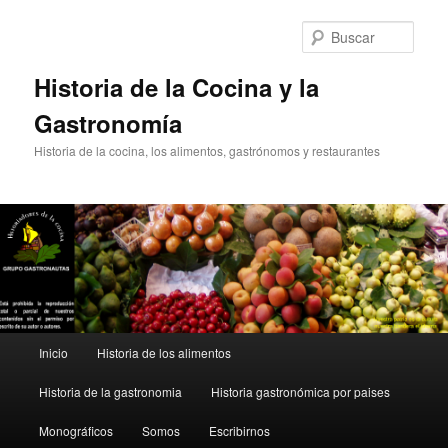
Ir
Ir
al
al
Busc
contenido
contenido
principal
secundario
Historia de la Cocina y la
Gastronomía
Historia de la cocina, los alimentos, gastrónomos y restaurantes
Menú
Inicio
Historia de los alimentos
principal
Historia de la gastronomia
Historia gastronómica por paises
Monográficos
Somos
Escribirnos