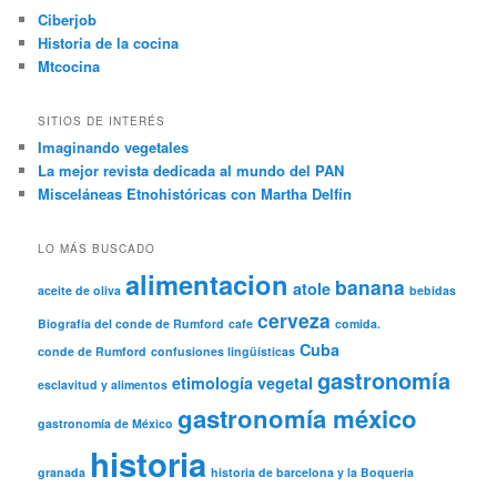
Ciberjob
Historia de la cocina
Mtcocina
SITIOS DE INTERÉS
Imaginando vegetales
La mejor revista dedicada al mundo del PAN
Misceláneas Etnohistóricas con Martha Delfín
LO MÁS BUSCADO
alimentacion
banana
atole
aceite de oliva
bebidas
cerveza
Biografía del conde de Rumford
cafe
comida.
Cuba
conde de Rumford
confusiones lingüísticas
gastronomía
etimología vegetal
esclavitud y alimentos
gastronomía méxico
gastronomía de México
historia
granada
historia de barcelona y la Boqueria