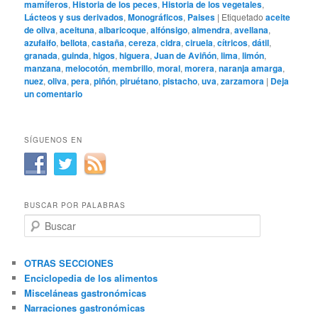
mamíferos
,
Historia de los peces
,
Historia de los vegetales
,
Lácteos y sus derivados
,
Monográficos
,
Paises
|
Etiquetado
aceite
de oliva
,
aceituna
,
albaricoque
,
alfónsigo
,
almendra
,
avellana
,
azufaifo
,
bellota
,
castaña
,
cereza
,
cidra
,
ciruela
,
cítricos
,
dátil
,
granada
,
guinda
,
higos
,
higuera
,
Juan de Aviñón
,
lima
,
limón
,
manzana
,
melocotón
,
membrillo
,
moral
,
morera
,
naranja amarga
,
nuez
,
oliva
,
pera
,
piñón
,
piruétano
,
pistacho
,
uva
,
zarzamora
|
Deja
un comentario
SÍGUENOS EN
BUSCAR POR PALABRAS
B
u
s
c
OTRAS SECCIONES
a
Enciclopedia de los alimentos
r
Misceláneas gastronómicas
Narraciones gastronómicas