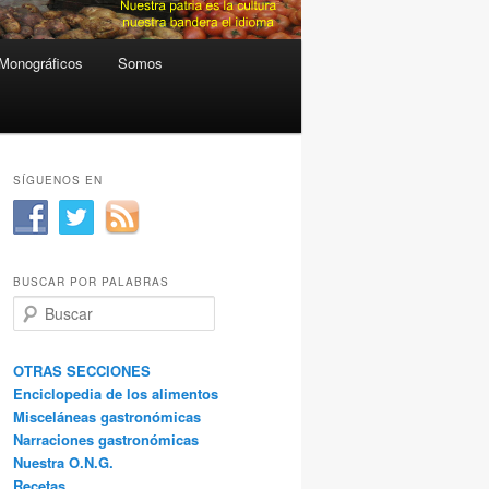
Monográficos
Somos
SÍGUENOS EN
BUSCAR POR PALABRAS
B
u
s
c
OTRAS SECCIONES
a
Enciclopedia de los alimentos
r
Misceláneas gastronómicas
Narraciones gastronómicas
Nuestra O.N.G.
Recetas