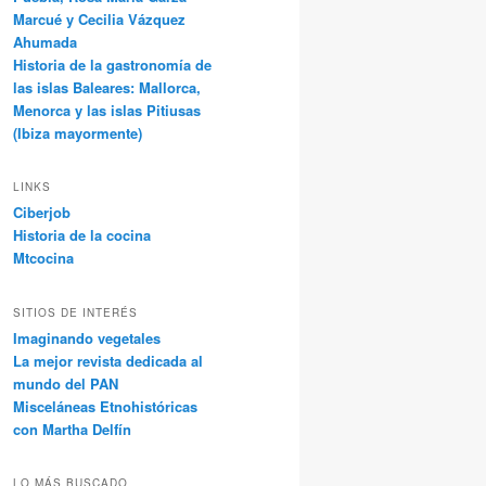
Marcué y Cecilia Vázquez
Ahumada
Historia de la gastronomía de
las islas Baleares: Mallorca,
Menorca y las islas Pitiusas
(Ibiza mayormente)
LINKS
Ciberjob
Historia de la cocina
Mtcocina
SITIOS DE INTERÉS
Imaginando vegetales
La mejor revista dedicada al
mundo del PAN
Misceláneas Etnohistóricas
con Martha Delfín
LO MÁS BUSCADO