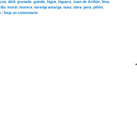
icos
,
dátil
,
granada
,
guinda
,
higos
,
higuera
,
Juan de Aviñón
,
lima
,
llo
,
moral
,
morera
,
naranja amarga
,
nuez
,
oliva
,
pera
,
piñón
,
a
|
Deja un comentario