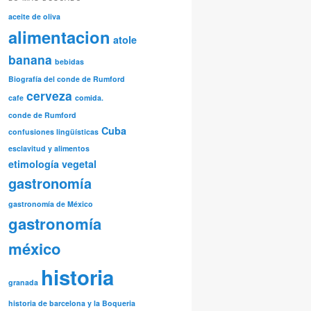
aceite de oliva
alimentacion
atole
banana
bebidas
Biografía del conde de Rumford
cerveza
cafe
comida.
conde de Rumford
Cuba
confusiones lingüísticas
esclavitud y alimentos
etimología vegetal
gastronomía
gastronomía de México
gastronomía
méxico
historia
granada
historia de barcelona y la Boqueria