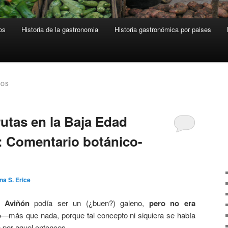
os
Historia de la gastronomia
Historia gastronómica por paises
COS
frutas en la Baja Edad
a: Comentario botánico-
na S. Erice
 Aviñón
podía ser un (¿buen?) galeno,
pero no era
o
—más que nada, porque tal concepto ni siquiera se había
 por aquel entonces.