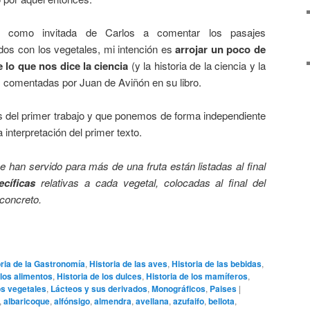
o, como invitada de Carlos a comentar los pasajes
dos con los vegetales, mi intención es
arrojar un poco de
e lo que nos dice la ciencia
(y la historia de la ciencia y la
s comentadas por Juan de Aviñón en su libro.
 del primer trabajo y que ponemos de forma independiente
interpretación del primer texto.
 han servido para más de una fruta están listadas al final
ecíficas
relativas a cada vegetal, colocadas al final del
concreto.
oria de la Gastronomía
,
Historia de las aves
,
Historia de las bebidas
,
 los alimentos
,
Historia de los dulces
,
Historia de los mamíferos
,
os vegetales
,
Lácteos y sus derivados
,
Monográficos
,
Paises
|
,
albaricoque
,
alfónsigo
,
almendra
,
avellana
,
azufaifo
,
bellota
,