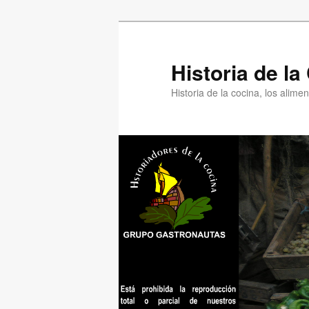
Ir
Ir
al
al
contenido
contenido
Historia de l
principal
secundario
Historia de la cocina, los alim