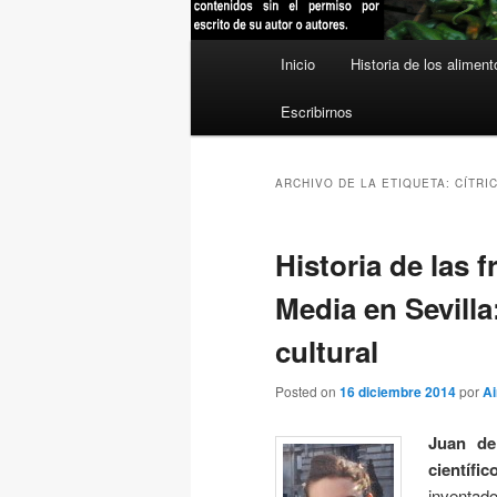
Menú
Inicio
Historia de los aliment
principal
Escribirnos
ARCHIVO DE LA ETIQUETA:
CÍTRI
Historia de las 
Media en Sevill
cultural
Posted on
16 diciembre 2014
por
Ai
Juan de
científic
inventado