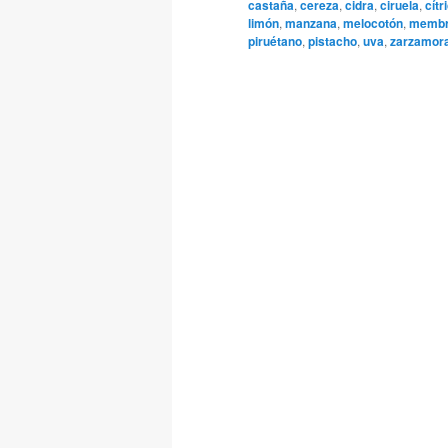
castaña
,
cereza
,
cidra
,
ciruela
,
cítr
limón
,
manzana
,
melocotón
,
membri
piruétano
,
pistacho
,
uva
,
zarzamor