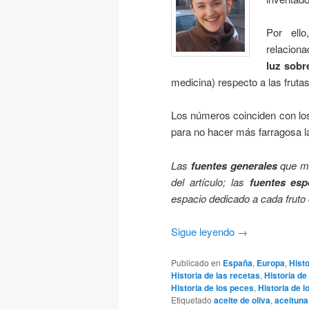
Por ell
relaciona
luz sobr
medicina) respecto a las fruta
Los números coinciden con los
para no hacer más farragosa la 
Las
fuentes generales
que me
del artículo; las
fuentes esp
espacio dedicado a cada fruto 
Sigue leyendo
→
Publicado en
España
,
Europa
,
Hist
Historia de las recetas
,
Historia de
Historia de los peces
,
Historia de l
Etiquetado
aceite de oliva
,
aceituna