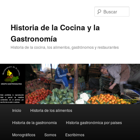
Ir
Ir
al
al
Busc
contenido
contenido
principal
secundario
Historia de la Cocina y la
Gastronomía
Historia de la cocina, los alimentos, gastrónomos y restaurantes
Menú
Inicio
Historia de los alimentos
principal
Historia de la gastronomia
Historia gastronómica por paises
Monográficos
Somos
Escribirnos