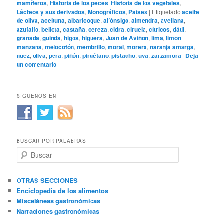
mamíferos
,
Historia de los peces
,
Historia de los vegetales
,
Lácteos y sus derivados
,
Monográficos
,
Paises
|
Etiquetado
aceite
de oliva
,
aceituna
,
albaricoque
,
alfónsigo
,
almendra
,
avellana
,
azufaifo
,
bellota
,
castaña
,
cereza
,
cidra
,
ciruela
,
cítricos
,
dátil
,
granada
,
guinda
,
higos
,
higuera
,
Juan de Aviñón
,
lima
,
limón
,
manzana
,
melocotón
,
membrillo
,
moral
,
morera
,
naranja amarga
,
nuez
,
oliva
,
pera
,
piñón
,
piruétano
,
pistacho
,
uva
,
zarzamora
|
Deja
un comentario
SÍGUENOS EN
BUSCAR POR PALABRAS
B
u
s
c
OTRAS SECCIONES
a
Enciclopedia de los alimentos
r
Misceláneas gastronómicas
Narraciones gastronómicas