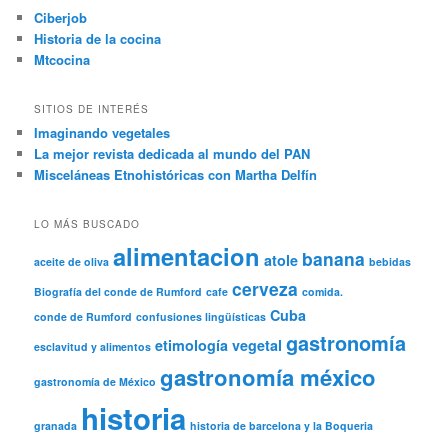
Ciberjob
Historia de la cocina
Mtcocina
SITIOS DE INTERÉS
Imaginando vegetales
La mejor revista dedicada al mundo del PAN
Misceláneas Etnohistóricas con Martha Delfín
LO MÁS BUSCADO
alimentacion
banana
atole
aceite de oliva
bebidas
cerveza
Biografía del conde de Rumford
cafe
comida.
Cuba
conde de Rumford
confusiones lingüísticas
gastronomía
etimología vegetal
esclavitud y alimentos
gastronomía méxico
gastronomía de México
historia
granada
historia de barcelona y la Boqueria