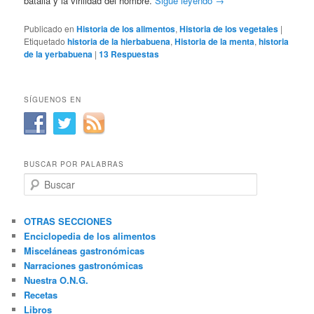
batalla y la virilidad del hombre.
Sigue leyendo
→
Publicado en
Historia de los alimentos
,
Historia de los vegetales
|
Etiquetado
historia de la hierbabuena
,
Historia de la menta
,
historia
de la yerbabuena
|
13
Respuestas
SÍGUENOS EN
BUSCAR POR PALABRAS
B
u
s
c
OTRAS SECCIONES
a
Enciclopedia de los alimentos
r
Misceláneas gastronómicas
Narraciones gastronómicas
Nuestra O.N.G.
Recetas
Libros