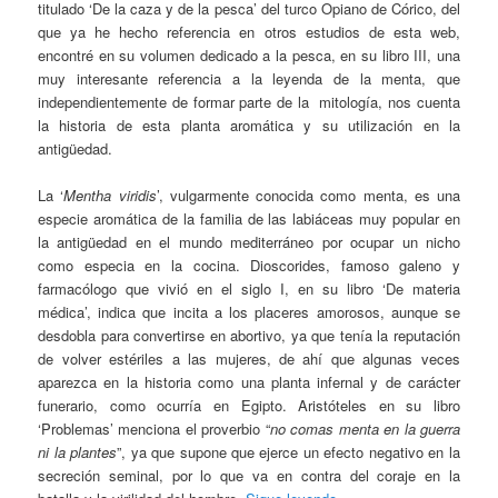
titulado ‘De la caza y de la pesca’ del turco Opiano de Córico, del
que ya he hecho referencia en otros estudios de esta web,
encontré en su volumen dedicado a la pesca, en su libro III, una
muy interesante referencia a la leyenda de la menta, que
independientemente de formar parte de la mitología, nos cuenta
la historia de esta planta aromática y su utilización en la
antigüedad.
La ‘
Mentha viridis
’, vulgarmente conocida como menta, es una
especie aromática de la familia de las labiáceas muy popular en
la antigüedad en el mundo mediterráneo por ocupar un nicho
como especia en la cocina. Dioscorides, famoso galeno y
farmacólogo que vivió en el siglo I, en su libro ‘De materia
médica’, indica que incita a los placeres amorosos, aunque se
desdobla para convertirse en abortivo, ya que tenía la reputación
de volver estériles a las mujeres, de ahí que algunas veces
aparezca en la historia como una planta infernal y de carácter
funerario, como ocurría en Egipto. Aristóteles en su libro
‘Problemas’ menciona el proverbio “
no comas menta en la guerra
ni la plantes
”, ya que supone que ejerce un efecto negativo en la
secreción seminal, por lo que va en contra del coraje en la