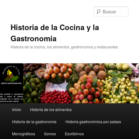
Ir
Ir
al
al
Busc
contenido
contenido
principal
secundario
Historia de la Cocina y la
Gastronomía
Historia de la cocina, los alimentos, gastrónomos y restaurantes
Menú
Inicio
Historia de los alimentos
principal
Historia de la gastronomia
Historia gastronómica por paises
Monográficos
Somos
Escribirnos