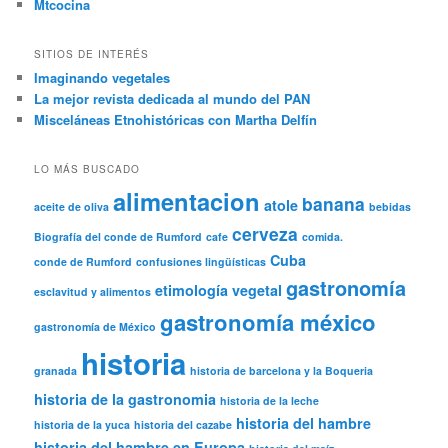
Mtcocina
SITIOS DE INTERÉS
Imaginando vegetales
La mejor revista dedicada al mundo del PAN
Misceláneas Etnohistóricas con Martha Delfín
LO MÁS BUSCADO
alimentacion
banana
atole
aceite de oliva
bebidas
cerveza
Biografía del conde de Rumford
cafe
comida.
Cuba
conde de Rumford
confusiones lingüísticas
gastronomía
etimología vegetal
esclavitud y alimentos
gastronomía méxico
gastronomía de México
historia
granada
historia de barcelona y la Boqueria
historia de la gastronomia
historia de la leche
historia del hambre
historia de la yuca
historia del cazabe
historia del hambre en Europa