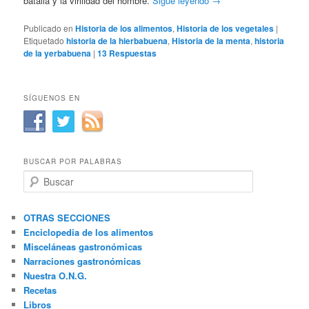
batalla y la virilidad del hombre.
Sigue leyendo
→
Publicado en
Historia de los alimentos
,
Historia de los vegetales
|
Etiquetado
historia de la hierbabuena
,
Historia de la menta
,
historia
de la yerbabuena
|
13
Respuestas
SÍGUENOS EN
BUSCAR POR PALABRAS
B
u
s
c
OTRAS SECCIONES
a
Enciclopedia de los alimentos
r
Misceláneas gastronómicas
Narraciones gastronómicas
Nuestra O.N.G.
Recetas
Libros