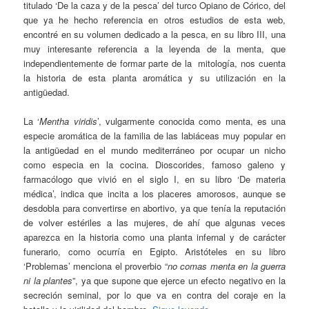
titulado ‘De la caza y de la pesca’ del turco Opiano de Córico, del
que ya he hecho referencia en otros estudios de esta web,
encontré en su volumen dedicado a la pesca, en su libro III, una
muy interesante referencia a la leyenda de la menta, que
independientemente de formar parte de la mitología, nos cuenta
la historia de esta planta aromática y su utilización en la
antigüedad.
La ‘
Mentha viridis
’, vulgarmente conocida como menta, es una
especie aromática de la familia de las labiáceas muy popular en
la antigüedad en el mundo mediterráneo por ocupar un nicho
como especia en la cocina. Dioscorides, famoso galeno y
farmacólogo que vivió en el siglo I, en su libro ‘De materia
médica’, indica que incita a los placeres amorosos, aunque se
desdobla para convertirse en abortivo, ya que tenía la reputación
de volver estériles a las mujeres, de ahí que algunas veces
aparezca en la historia como una planta infernal y de carácter
funerario, como ocurría en Egipto. Aristóteles en su libro
‘Problemas’ menciona el proverbio “
no comas menta en la guerra
ni la plantes
”, ya que supone que ejerce un efecto negativo en la
secreción seminal, por lo que va en contra del coraje en la