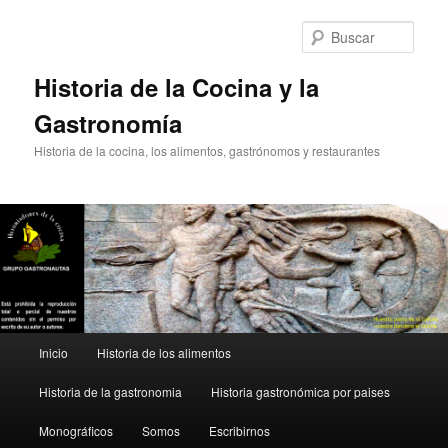
Ir
Ir
al
al
Busc
contenido
contenido
principal
secundario
Historia de la Cocina y la
Gastronomía
Historia de la cocina, los alimentos, gastrónomos y restaurantes
Menú
Inicio
Historia de los alimentos
principal
Historia de la gastronomia
Historia gastronómica por paises
Monográficos
Somos
Escribirnos