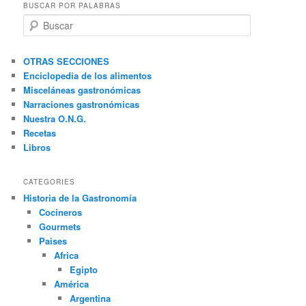
BUSCAR POR PALABRAS
B
u
s
c
OTRAS SECCIONES
a
Enciclopedia de los alimentos
r
Misceláneas gastronómicas
Narraciones gastronómicas
Nuestra O.N.G.
Recetas
Libros
CATEGORIES
Historia de la Gastronomía
Cocineros
Gourmets
Paises
Africa
Egipto
América
Argentina