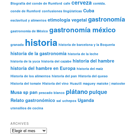
cerveza
Biografía del conde de Rumford
cafe
comida.
Cuba
conde de Rumford
confusiones lingüísticas
gastronomía
etimología vegetal
esclavitud y alimentos
gastronomía méxico
gastronomía de México
historia
granada
historia de barcelona y la Boqueria
historia de la gastronomia
historia de la leche
historia del hambre
historia de la yuca
historia del cazabe
historia del hambre en Europa
historia del maíz
Historia de los alimentos
historia del pan
Historia del queso
Historia del tomate
Historia del vino
Huautli
maguey
matoke | matooke
plátano
pulque
Musa sp
pan
pescado blanco
Relato gastronómico
Uganda
sal
uchepos
utensilios de cocina
ARCHIVES
Archives