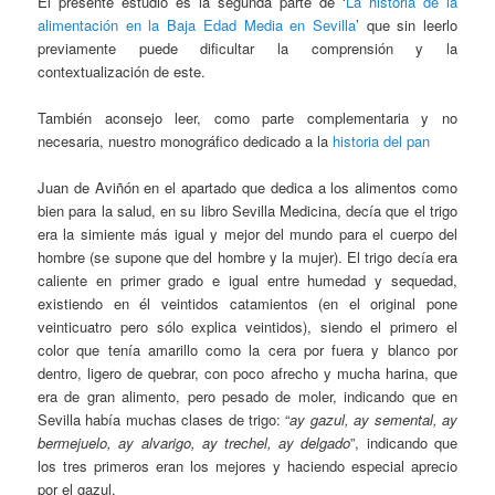
El presente estudio es la segunda parte de ‘
La historia de la
alimentación en la Baja Edad Media en Sevilla
’ que sin leerlo
previamente puede dificultar la comprensión y la
contextualización de este.
También aconsejo leer, como parte complementaria y no
necesaria, nuestro monográfico dedicado a la
historia del pan
Juan de Aviñón en el apartado que dedica a los alimentos como
bien para la salud, en su libro Sevilla Medicina, decía que el trigo
era la simiente más igual y mejor del mundo para el cuerpo del
hombre (se supone que del hombre y la mujer). El trigo decía era
caliente en primer grado e igual entre humedad y sequedad,
existiendo en él veintidos catamientos (en el original pone
veinticuatro pero sólo explica veintidos), siendo el primero el
color que tenía amarillo como la cera por fuera y blanco por
dentro, ligero de quebrar, con poco afrecho y mucha harina, que
era de gran alimento, pero pesado de moler, indicando que en
Sevilla había muchas clases de trigo: “
ay gazul, ay semental, ay
bermejuelo, ay alvarigo, ay trechel, ay delgado
”, indicando que
los tres primeros eran los mejores y haciendo especial aprecio
por el gazul.