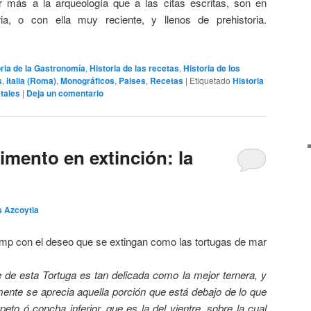
ir más a la arqueología que a las citas escritas, son en
ria, o con ella muy reciente, y llenos de prehistoria.
oria de la Gastronomía
,
Historia de las recetas
,
Historia de los
s
,
Italia (Roma)
,
Monográficos
,
Paises
,
Recetas
|
Etiquetado
Historia
etales
|
Deja un comentario
limento en extinción: la
s Azcoytia
mp con el deseo que se extingan como las tortugas de mar
 de esta Tortuga es tan delicada como la mejor ternera, y
mente se aprecia aquella porción que está debajo de lo que
peto ó concha inferior, que es la del vientre, sobre la cual