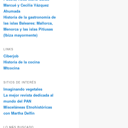
Marcué y Cecilia Vázquez
Ahumada
Historia de la gastronomía de
las islas Baleares: Mallorca,
Menorca y las islas Pitiusas
(Ibiza mayormente)
LINKS
Ciberjob
Historia de la cocina
Mtcocina
SITIOS DE INTERÉS
Imaginando vegetales
La mejor revista dedicada al
mundo del PAN
Misceláneas Etnohistóricas
con Martha Delfín
LO MÁS BUSCADO