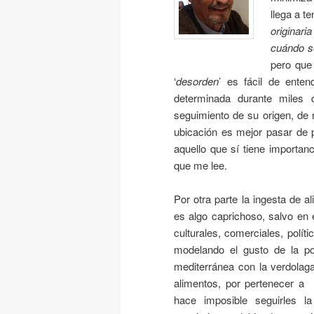
llega a t
originari
cuándo 
pero que
‘
desorden
’ es fácil de ente
determinada durante miles 
seguimiento de su origen, de 
ubicación es mejor pasar de p
aquello que sí tiene importa
que me lee.
Por otra parte la ingesta de a
es algo caprichoso, salvo e
culturales, comerciales, polí
modelando el gusto de la po
mediterránea con la verdolaga
alimentos, por pertenecer a l
hace imposible seguirles l