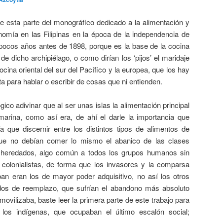
e esta parte del monográfico dedicado a la alimentación y
nomía en las Filipinas en la época de la independencia de
pocos años antes de 1898, porque es la base de la cocina
e dicho archipiélago, o como dirían los ‘pijos’ el maridaje
cocina oriental del sur del Pacífico y la europea, que los hay
ta para hablar o escribir de cosas que ni entienden.
gico adivinar que al ser unas islas la alimentación principal
arina, como así era, de ahí el darle la importancia que
que discernir entre los distintos tipos de alimentos de
ue no debían comer lo mismo el abanico de las clases
esheredados, algo común a todos los grupos humanos sin
 colonialistas, de forma que los invasores y la comparsa
n eran los de mayor poder adquisitivo, no así los otros
dos de reemplazo, que sufrían el abandono más absoluto
movilizaba, baste leer la primera parte de este trabajo para
os indígenas, que ocupaban el último escalón social;