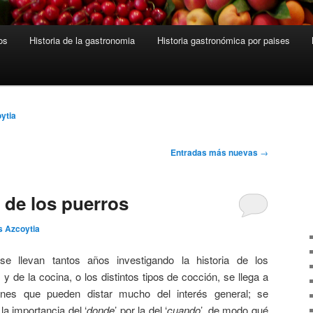
os
Historia de la gastronomia
Historia gastronómica por paises
ytia
Entradas más nuevas
→
a de los puerros
s Azcoytia
e llevan tantos años investigando la historia de los
 y de la cocina, o los distintos tipos de cocción, se llega a
ones que pueden distar mucho del interés general; se
la importancia del ‘
donde
’ por la del ‘
cuando
’, de modo qué