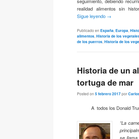
seguimiento, debiendo recurr
realidad alimentos sin histo
Sigue leyendo
→
Publicado en
España
,
Europa
,
Hist
alimentos
,
Historia de los vegetale
de los puerros
,
Historia de los veg
Historia de un a
tortuga de mar
Posted on
5 febrero 2017
por
Carlo
A todos los Donald Tru
“La carne
principal
se llama 