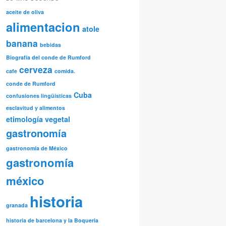
aceite de oliva
alimentacion
atole
banana
bebidas
Biografía del conde de Rumford
cerveza
cafe
comida.
conde de Rumford
Cuba
confusiones lingüísticas
esclavitud y alimentos
etimología vegetal
gastronomía
gastronomía de México
gastronomía
méxico
historia
granada
historia de barcelona y la Boqueria