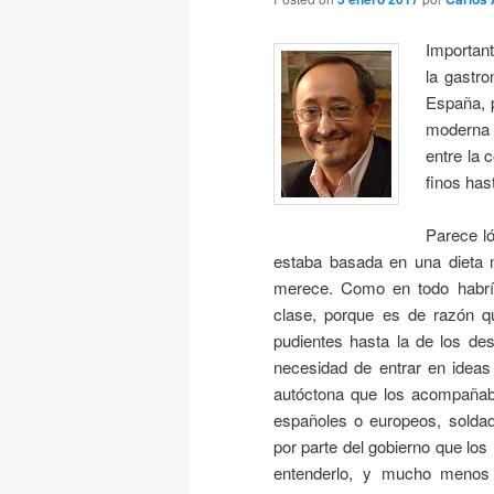
Important
la gastro
España, 
moderna d
entre la 
finos has
Parece ló
estaba basada en una dieta m
merece. Como en todo habría 
clase, porque es de razón q
pudientes hasta la de los d
necesidad de entrar en ideas
autóctona que los acompañaba
españoles o europeos, solda
por parte del gobierno que los 
entenderlo, y mucho menos l