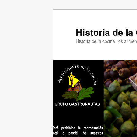
Ir
Ir
al
al
contenido
contenido
Historia de l
principal
secundario
Historia de la cocina, los alim