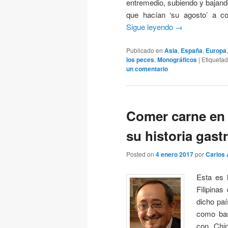
entremedio, subiendo y bajand
que hacían ‘su agosto’ a co
Sigue leyendo
→
Publicado en
Asia
,
España
,
Europa
los peces
,
Monográficos
|
Etiqueta
un comentario
Comer carne en F
su historia gas
Posted on
4 enero 2017
por
Carlos 
Esta es 
Filipina
dicho paí
como bas
con Chin