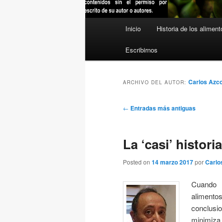
Menú
Inicio
Historia de los aliment
principal
Escribirnos
Carlos Azco
ARCHIVO DEL AUTOR:
Navegación
←
Entradas más antiguas
de
entradas
La ‘casi’ histori
Posted on
14 marzo 2017
por
Carlo
Cuando s
alimentos
conclusi
minimiza 