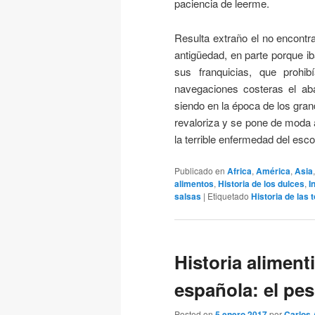
paciencia de leerme.
Resulta extraño el no encontr
antigüedad, en parte porque ib
sus franquicias, que prohi
navegaciones costeras el ab
siendo en la época de los gra
revaloriza y se pone de moda a
la terrible enfermedad del esc
Publicado en
Africa
,
América
,
Asia
alimentos
,
Historia de los dulces
,
I
salsas
|
Etiquetado
Historia de las 
Historia alimenti
española: el pe
Posted on
5 enero 2017
por
Carlos 