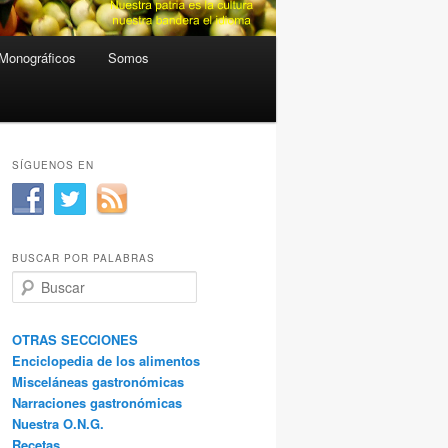
Monográficos
Somos
SÍGUENOS EN
BUSCAR POR PALABRAS
B
u
s
c
OTRAS SECCIONES
a
Enciclopedia de los alimentos
r
Misceláneas gastronómicas
Narraciones gastronómicas
Nuestra O.N.G.
Recetas