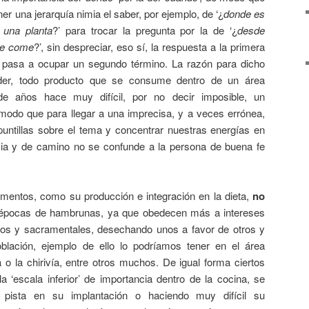
ener una jerarquía nimia el saber, por ejemplo, de ‘¿
donde es
a una planta
?’ para trocar la pregunta por la de ‘¿
desde
se come
?’, sin despreciar, eso sí, la respuesta a la primera
 pasa a ocupar un segundo término. La razón para dicho
nder, todo producto que se consume dentro de un área
de años hace muy difícil, por no decir imposible, un
modo que para llegar a una imprecisa, y a veces errónea,
untillas sobre el tema y concentrar nuestras energías en
ncia y de camino no se confunde a la persona de buena fe
limentos, como su producción e integración en la dieta,
no
n épocas de hambrunas, ya que obedecen más a intereses
ticos y sacramentales, desechando unos a favor de otros y
blación, ejemplo de ello lo podríamos tener en el área
 o la chirivía, entre otros muchos. De igual forma ciertos
a ‘escala inferior’ de importancia dentro de la cocina, se
a pista en su implantación o haciendo muy difícil su