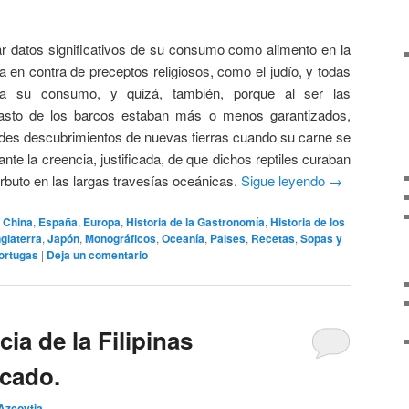
ar datos significativos de su consumo como alimento en la
a en contra de preceptos religiosos, como el judío, y todas
bía su consumo, y quizá, también, porque al ser las
asto de los barcos estaban más o menos garantizados,
ndes descubrimientos de nuevas tierras cuando su carne se
nte la creencia, justificada, de que dichos reptiles curaban
orbuto en las largas travesías oceánicas.
Sigue leyendo
→
,
China
,
España
,
Europa
,
Historia de la Gastronomía
,
Historia de los
nglaterra
,
Japón
,
Monográficos
,
Oceanía
,
Paises
,
Recetas
,
Sopas y
tortugas
|
Deja un comentario
cia de la Filipinas
scado.
Azcoytia