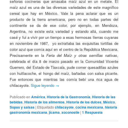
señoras cocineras que amasaba maíz azul en un metate. El
maíz azul es una de las diversas variedades de este magnífico
cereal que hay en México. Vale la pena aclarar que es un
producto de la tierra americana, pero no en todas partes del
continente se da de ese color, por ejemplo, en Mendoza,
Argentina, no existe esta variedad y estando allá, cuando me
casé y fui a vivir por un tiempo a esas hermosas tierras cuyanas
en noviembre de 1987, yo extrañaba las exquisitas tortillas de
color azul que comía aquí en el centro de la República Mexicana.
Precisamente en la
Feria del Maíz y otras semillas nativas
,
celebrada el día 8 de marzo pasado en la Comunidad Vicente
Guerrero, del Estado de Tlaxcala, pude comer quesadillas azules
con huitlacoche, el hongo del maíz, bañadas con salsa picante.
Fue entonces que mientras las comía bebí una rica agua de
chilacayote.
Sigue leyendo
→
Publicado en
América
,
Historia de la Gastronomía
,
Historia de las
bebidas
,
Historia de los alimentos
,
Historia de los dulces
,
México
,
Sopas y salsas
|
Etiquetado
chilacayote
,
cocina mexicana
,
historia
gastronomía mexicana
,
jícama
,
xoconostle
|
1
Respuesta