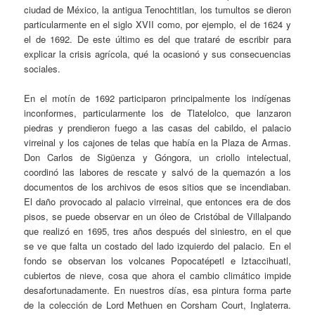
ciudad de México, la antigua Tenochtitlan, los tumultos se dieron
particularmente en el siglo XVII como, por ejemplo, el de 1624 y
el de 1692. De este último es del que trataré de escribir para
explicar la crisis agrícola, qué la ocasionó y sus consecuencias
sociales.
En el motín de 1692 participaron principalmente los indígenas
inconformes, particularmente los de Tlatelolco, que lanzaron
piedras y prendieron fuego a las casas del cabildo, el palacio
virreinal y los cajones de telas que había en la Plaza de Armas.
Don Carlos de Sigüenza y Góngora, un criollo intelectual,
coordinó las labores de rescate y salvó de la quemazón a los
documentos de los archivos de esos sitios que se incendiaban.
El daño provocado al palacio virreinal, que entonces era de dos
pisos, se puede observar en un óleo de Cristóbal de Villalpando
que realizó en 1695, tres años después del siniestro, en el que
se ve que falta un costado del lado izquierdo del palacio. En el
fondo se observan los volcanes Popocatépetl e Iztaccihuatl,
cubiertos de nieve, cosa que ahora el cambio climático impide
desafortunadamente. En nuestros días, esa pintura forma parte
de la colección de Lord Methuen en Corsham Court, Inglaterra.