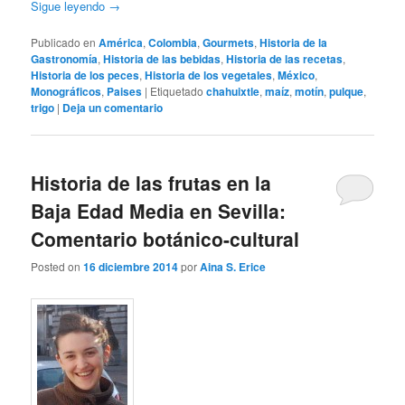
Sigue leyendo
→
Publicado en
América
,
Colombia
,
Gourmets
,
Historia de la
Gastronomía
,
Historia de las bebidas
,
Historia de las recetas
,
Historia de los peces
,
Historia de los vegetales
,
México
,
Monográficos
,
Paises
|
Etiquetado
chahuixtle
,
maíz
,
motín
,
pulque
,
trigo
|
Deja un comentario
Historia de las frutas en la
Baja Edad Media en Sevilla:
Comentario botánico-cultural
Posted on
16 diciembre 2014
por
Aina S. Erice