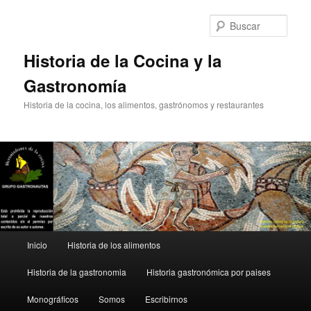
Ir
Ir
al
al
Busc
contenido
contenido
principal
secundario
Historia de la Cocina y la
Gastronomía
Historia de la cocina, los alimentos, gastrónomos y restaurantes
Menú
Inicio
Historia de los alimentos
principal
Historia de la gastronomia
Historia gastronómica por paises
Monográficos
Somos
Escribirnos