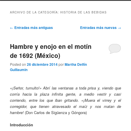
ARCHIVO DE LA CATEGORÍA:
HISTORIA DE LAS BEBIDAS
Navegación
←
Entradas más antiguas
Entradas más nuevas
→
de
entradas
Hambre y enojo en el motín
de 1692 (México)
Posted on
26 diciembre 2014
por
Martha Delfín
Guillaumin
«¡Señor, tumulto!» Abrí las ventanas a toda prisa y, viendo que
corría hacia la plaza infinita gente, a medio vestir y casi
corriendo, entre los que iban gritando. «¡Muera el virrey y el
corregidor, que tienen atravesado el maíz y nos matan de
hambre!
(Don Carlos de Sigüenza y Góngora)
Introducción