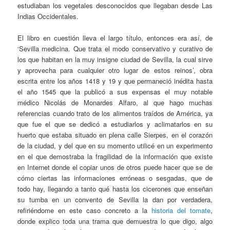
estudiaban los vegetales desconocidos que llegaban desde Las
Indias Occidentales.
El libro en cuestión lleva el largo título, entonces era así, de
‘Sevilla medicina. Que trata el modo conservativo y curativo de
los que habitan en la muy insigne ciudad de Sevilla, la cual sirve
y aprovecha para cualquier otro lugar de estos reinos’, obra
escrita entre los años 1418 y 19 y que permaneció inédita hasta
el año 1545 que la publicó a sus expensas el muy notable
médico Nicolás de Monardes Alfaro, al que hago muchas
referencias cuando trato de los alimentos traídos de América, ya
que fue el que se dedicó a estudiarlos y aclimatarlos en su
huerto que estaba situado en plena calle Sierpes, en el corazón
de la ciudad, y del que en su momento utilicé en un experimento
en el que demostraba la fragilidad de la información que existe
en Internet donde el copiar unos de otros puede hacer que se de
cómo ciertas las informaciones erróneas o sesgadas, que de
todo hay, llegando a tanto qué hasta los cicerones que enseñan
su tumba en un convento de Sevilla la dan por verdadera,
refiriéndome en este caso concreto a la
historia del tomate
,
donde explico toda una trama que demuestra lo que digo, algo