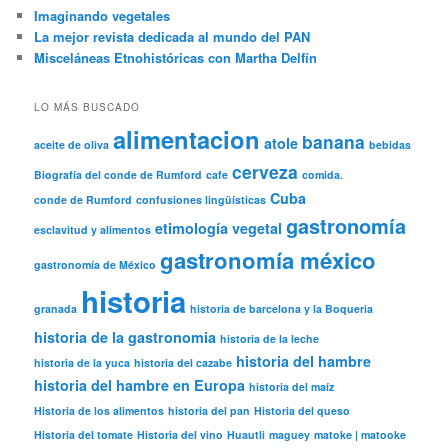
Imaginando vegetales
La mejor revista dedicada al mundo del PAN
Misceláneas Etnohistóricas con Martha Delfín
LO MÁS BUSCADO
alimentacion
banana
atole
aceite de oliva
bebidas
cerveza
Biografía del conde de Rumford
cafe
comida.
Cuba
conde de Rumford
confusiones lingüísticas
gastronomía
etimología vegetal
esclavitud y alimentos
gastronomía méxico
gastronomía de México
historia
granada
historia de barcelona y la Boqueria
historia de la gastronomia
historia de la leche
historia del hambre
historia de la yuca
historia del cazabe
historia del hambre en Europa
historia del maíz
Historia de los alimentos
historia del pan
Historia del queso
Historia del tomate
Historia del vino
Huautli
maguey
matoke | matooke