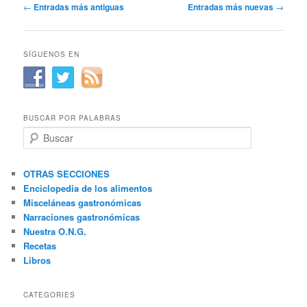
Navegación
←
Entradas más antiguas
Entradas más nuevas
→
de
entradas
SÍGUENOS EN
BUSCAR POR PALABRAS
B
u
s
c
OTRAS SECCIONES
a
Enciclopedia de los alimentos
r
Misceláneas gastronómicas
Narraciones gastronómicas
Nuestra O.N.G.
Recetas
Libros
CATEGORIES