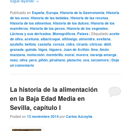
Sigue leyendo
→
Publicado en
España
,
Europa
,
Historia de la Gastronomía
,
Historia
de las aves
,
Historia de las bebidas
,
Historia de las recetas
,
Historia de los alimentos
,
Historia de los dulces
,
Historia de los
mamíferos
,
Historia de los peces
,
Historia de los vegetales
,
Lácteos y sus derivados
,
Monográficos
,
Paises
|
Etiquetado
aceite
de oliva
,
aceituna
,
albaricoque
,
alfónsigo
,
almendra
,
avellana
,
azufaifo
,
bellota
,
castaña
,
cereza
,
cidra
,
ciruela
,
cítricos
,
dátil
,
granada
,
guinda
,
higos
,
higuera
,
Juan de Aviñón
,
lima
,
limón
,
manzana
,
melocotón
,
membrillo
,
moral
,
morera
,
naranja amarga
,
nuez
,
oliva
,
pera
,
piñón
,
piruétano
,
pistacho
,
uva
,
zarzamora
|
Deja
un comentario
La historia de la alimentación
en la Baja Edad Media en
Sevilla, capítulo I
Posted on
13 noviembre 2014
por
Carlos Azcoytia