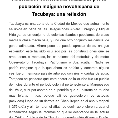
población indígena novohispana de
Tacubaya: una reflexión
Tacubaya es una zona de la Ciudad de México que actualmente
se ubica en parte de las Delegaciones Álvaro Obregón y Miguel
Hidalgo, es un conjunto de colonias (barrios) populares, de clase
media y clase media baja, y uno que otro conjunto residencial de
gente adinerada. Ahora poco se puede apreciar de su antiguo
esplendor, éste ha sido ocultado por las construcciones que se
amontonan, el mercado, las estaciones del metrobús y del metro
Observatorio, Tacubaya, Patriotismo o Juanacatlán. Nadie se
podría imaginar que lo que ahora es asfalto y concreto alguna
vez fue un hermoso paisaje arbolado con ríos y caídas de agua.
Tampoco se pensaría que este sector de la ciudad fue un pueblo
de indios durante el período colonial perteneciente al Marquesado
del Valle, y ni por asomo se supondría que su historia es mucho
más lejana, mítica, porque allí se guarecieron los aztecas
(mexicas) luego de su derrota en Chapultepec en el año 5 técpatl
(1276 d.C.) y allí tomaron el átlatl, es decir, aprendieron a usar el
lanzadardos según la información que se desprende de la lectura
del Códice Aubin y de la Tira de la peregrinación (Rivas y Durán,