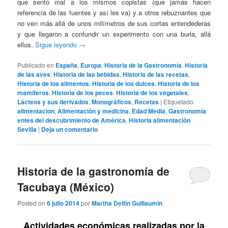
que sentó mal a los mismos copistas (que jamás hacen
referencia de las fuentes y así les va) y a otros rebuznantes que
no ven más allá de unos milímetros de sus cortas entendederas
y que llegaron a confundir un experimento con una burla, allá
ellos.
Sigue leyendo
→
Publicado en
España
,
Europa
,
Historia de la Gastronomía
,
Historia
de las aves
,
Historia de las bebidas
,
Historia de las recetas
,
Historia de los alimentos
,
Historia de los dulces
,
Historia de los
mamíferos
,
Historia de los peces
,
Historia de los vegetales
,
Lácteos y sus derivados
,
Monográficos
,
Recetas
|
Etiquetado
alimentacion
,
Alimentación y medicina
,
Edad Media
,
Gastronomía
entes del descubrimiento de América
,
Historia alimentación
Sevilla
|
Deja un comentario
Historia de la gastronomía de
Tacubaya (México)
Posted on
6 julio 2014
por
Martha Delfín Guillaumin
Actividades económicas realizadas por la